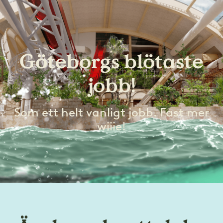
Göteborgs blötaste
jobb!
Som ett helt vanligt jobb. Fast mer
wiiie!