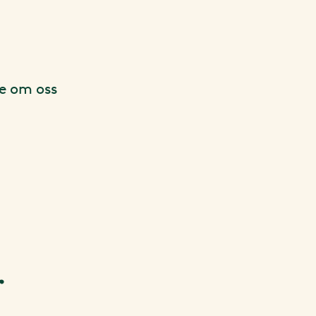
te om oss
r