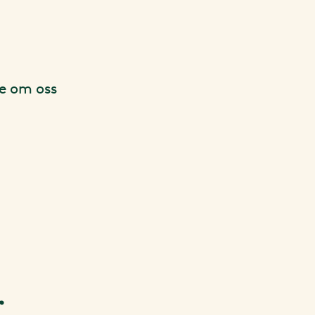
te om oss
r