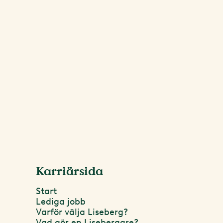
Karriärsida
Start
Lediga jobb
Varför välja Liseberg?
Vad gör en Lisebergare?