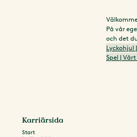
Välkommen
På vår ege
och det du
Lyckohjul 
Spel | Vår
Karriärsida
Start